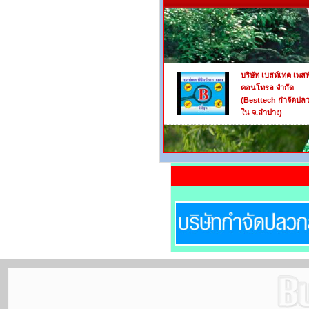
บริษัท เบสท์เทค เพสท
คอนโทรล จำกัด
(Besttech กำจัดปล
ใน จ.ลำปาง)