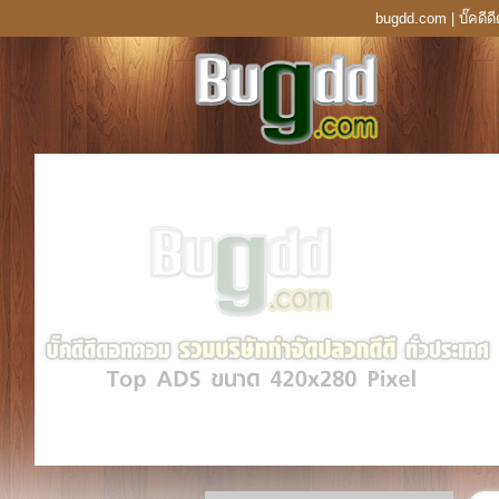
bugdd.com | บั๊คดี