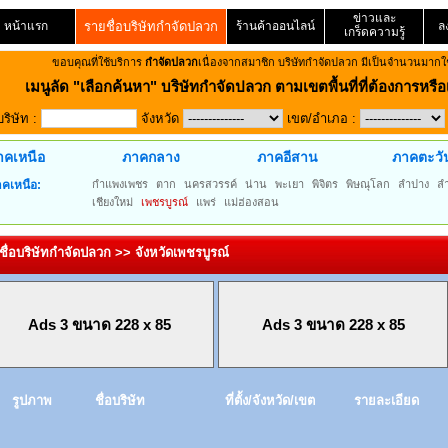
ข่าวและ
หน้าแรก
รายชื่อบริษัทกำจัดปลวก
ร้านค้าออนไลน์
ล
เกร็ดความรู้
ขอบคุณที่ใช้บริการ
กำจัดปลวก
เนื่องจากสมาชิก บริษัทกำจัดปลวก มีเป็นจำนวนมากใช
เมนูลัด
"เลือกค้นหา" บริษัทกำจัดปลวก ตามเขตพื้นที่ที่ต้องการหรือเ
บริษัท :
จังหวัด
เขต/อำเภอ :
าคเหนือ
ภาคกลาง
ภาคอีสาน
ภาคตะวั
คเหนือ:
กำแพงเพชร
ตาก
นครสวรรค์
น่าน
พะเยา
พิจิตร
พิษณุโลก
ลำปาง
ล
เชียงใหม่
เพชรบูรณ์
แพร่
แม่ฮ่องสอน
ชื่อบริษัทกำจัดปลวก >> จังหวัดเพชรบูรณ์
Ads 3 ขนาด 228 x 85
Ads 3 ขนาด 228 x 85
รูปภาพ
ชื่อบริษัท
ที่ตั้ง/จังหวัด/เขต
รายละเอียด