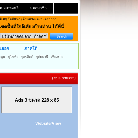
งประกาศฟรี
มุมสมาชิก
้เมนูลัดค้นหา (ด้านล่าง) จะสะดวกกว่า
ขตพื้นที่ใกล้เคียงบ้านท่าน
ได้ที่นี่
นออก
ภาคใต้
ำพูน
สุโขทัย
อุตรดิตถ์
อุทัยธานี
เชียงราย
{ พบ
0
รายการ }
Ads 3 ขนาด 228 x 85
Website/View