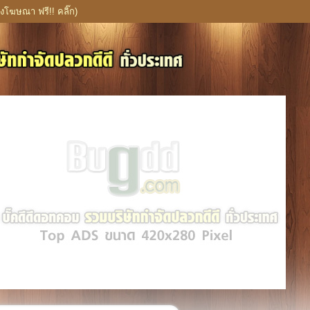
งโฆษณา ฟรี!! คลิ๊ก)