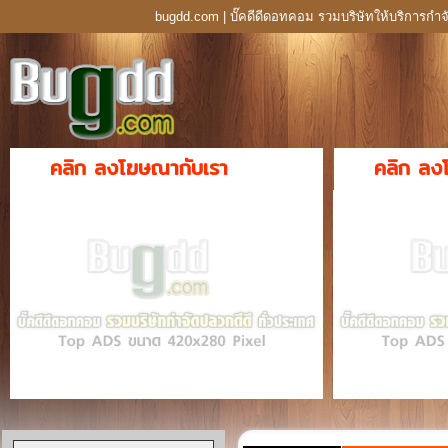
bugdd.com | บั๊คดีดีดอทคอม รวมบริษัทให้บริการกำจ
คลิก ลงโฆษณากับเรา
คลิก ลง