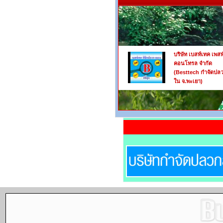
บริษัท เบสท์เทค เพสท
คอนโทรล จำกัด
(Besttech กำจัดปล
ใน จ.พะเยา)