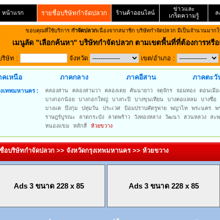
ข่าวและ
หน้าแรก
รายชื่อบริษัทกำจัดปลวก
ร้านค้าออนไลน์
ล
เกร็ดความรู้
ขอบคุณที่ใช้บริการ
กำจัดปลวก
เนื่องจากสมาชิก บริษัทกำจัดปลวก มีเป็นจำนวนมากใช
เมนูลัด
"เลือกค้นหา" บริษัทกำจัดปลวก ตามเขตพื้นที่ที่ต้องการหรือเ
บริษัท :
จังหวัด
เขต/อำเภอ :
าคเหนือ
ภาคกลาง
ภาคอีสาน
ภาคตะวั
ุงเทพมหานคร :
คลองสาน
คลองสามวา
คลองเตย
คันนายาว
จตุจักร
จอมทอง
ดอนเมือ
บางกอกน้อย
บางกอกใหญ่
บางกะปิ
บางขุนเทียน
บางคอแหลม
บางซื่อ
บางแค
บึงกุ่ม
ปทุมวัน
ประเวศ
ป้อมปราบศัตรูพ่าย
พญาไท
พระนคร
พ
ราษฎร์บูรณะ
ลาดกระบัง
ลาดพร้าว
วังทองหลาง
วัฒนา
สวนหลวง
สะพ
หนองแขม
หลักสี่
ห้วยขวาง
ชื่อบริษัทกำจัดปลวก >> จังหวัดกรุงเทพมหานคร >> ห้วยขวาง
Ads 3 ขนาด 228 x 85
Ads 3 ขนาด 228 x 85