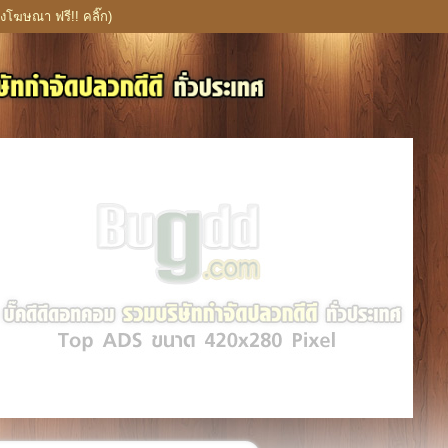
งโฆษณา ฟรี!! คลิ๊ก)