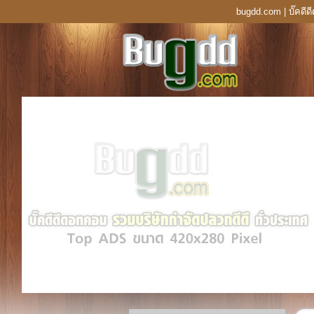
bugdd.com | บั๊คดี