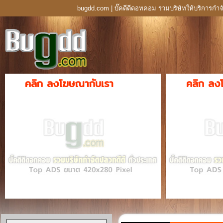
bugdd.com | บั๊คดีดีดอทคอม รวมบริษัทให้บริการกำจ
คลิก ลงโฆษณากับเรา
คลิก ลง