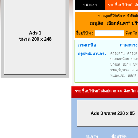
หน้าแรก
รายชื่อบริษัทกำจ
ขอบคุณที่ใช้บริการ
กำจัดป
เมนูลัด
"เลือกค้นหา" บริ
Ads 1
ชื่อบริษัท :
จังหวั
ขนาด 200 x 248
ภาคเหนือ
ภาคกลาง
กรุงเทพมหานคร :
คลองสาน
คลองส
บางกอกน้อย
บาง
บางแค
บึงกุ่ม
ปทุ
ราษฎร์บูรณะ
ลาด
หนองแขม
หลักสี่
รายชื่อบริษัทกำจัดปลวก >> จังหว
Ads 3 ขนาด 228 x 85
รูปภาพ
ชื่อบริษัท