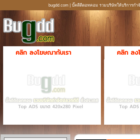
bugdd.com | บั๊คดีดีดอทคอม รวมบริษัทให้บริการกำจ
คลิก ลงโฆษณากับเรา
คลิก ลง