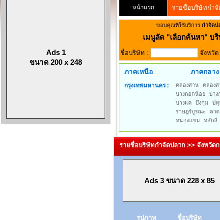
หน้าแรก
รายชื่อบริษัทกำจ
ขอบคุณที่ใช้บริการ
กำจัดป
เมนูลัด
"เลือกค้นหา" บริ
Ads 1
ชื่อบริษัท :
จังหวั
ขนาด 200 x 248
ภาคเหนือ
ภาคกลาง
กรุงเทพมหานคร :
คลองสาน
คลองส
บางกอกน้อย
บาง
บางแค
บึงกุ่ม
ปทุ
ราษฎร์บูรณะ
ลาด
หนองแขม
หลักสี่
รายชื่อบริษัทกำจัดปลวก >> จังหวั
Ads 3 ขนาด 228 x 85
รูปภาพ
ชื่อบริษัท