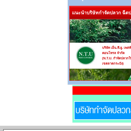
แนะนำบริษัทกำจัดปลวก ฉีดปล
บริษัท เอ็น.ที.ยู. เพสท
คอนโทรล จำกัด
(N.T.U. กำจัดปลวกใ
เขตลาดกระบัง)