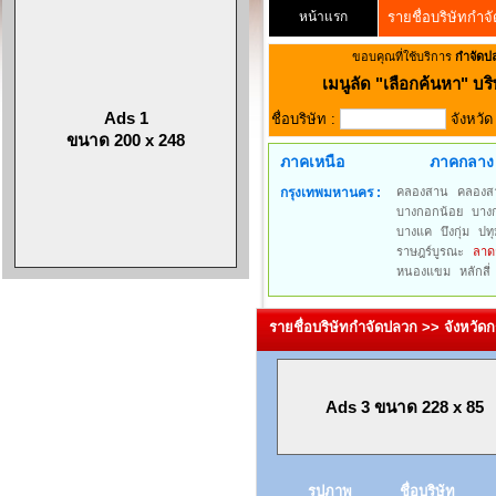
หน้าแรก
รายชื่อบริษัทกำจ
ขอบคุณที่ใช้บริการ
กำจัดป
เมนูลัด
"เลือกค้นหา" บริ
Ads 1
ชื่อบริษัท :
จังหวั
ขนาด 200 x 248
ภาคเหนือ
ภาคกลาง
กรุงเทพมหานคร :
คลองสาน
คลองส
บางกอกน้อย
บาง
บางแค
บึงกุ่ม
ปทุ
ราษฎร์บูรณะ
ลาด
หนองแขม
หลักสี่
รายชื่อบริษัทกำจัดปลวก >> จังหวั
Ads 3 ขนาด 228 x 85
รูปภาพ
ชื่อบริษัท