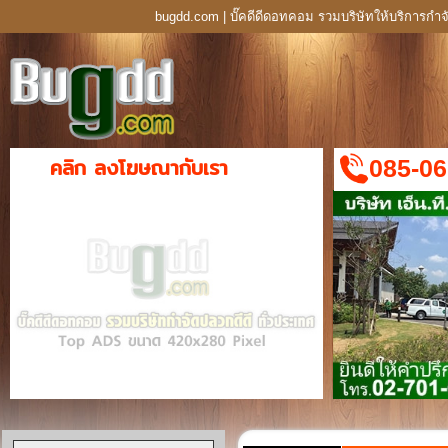
bugdd.com | บั๊คดีดีดอทคอม รวมบริษัทให้บริการกำจ
คลิก ลงโฆษณากับเรา
085-06