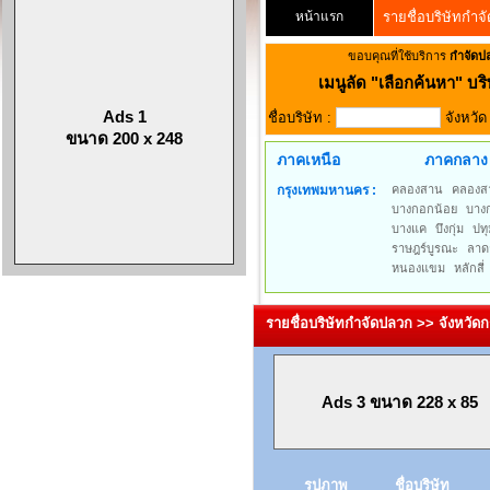
หน้าแรก
รายชื่อบริษัทกำจ
ขอบคุณที่ใช้บริการ
กำจัดป
เมนูลัด
"เลือกค้นหา" บริ
Ads 1
ชื่อบริษัท :
จังหวั
ขนาด 200 x 248
ภาคเหนือ
ภาคกลาง
กรุงเทพมหานคร :
คลองสาน
คลองส
บางกอกน้อย
บาง
บางแค
บึงกุ่ม
ปทุ
ราษฎร์บูรณะ
ลาด
หนองแขม
หลักสี่
รายชื่อบริษัทกำจัดปลวก >> จังหวั
Ads 3 ขนาด 228 x 85
รูปภาพ
ชื่อบริษัท