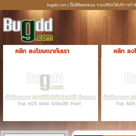
bugdd.com | บั๊คดีดีดอทคอม รวมบริษัทให้บริการกำจ
คลิก ลงโฆษณากับเรา
คลิก ลง