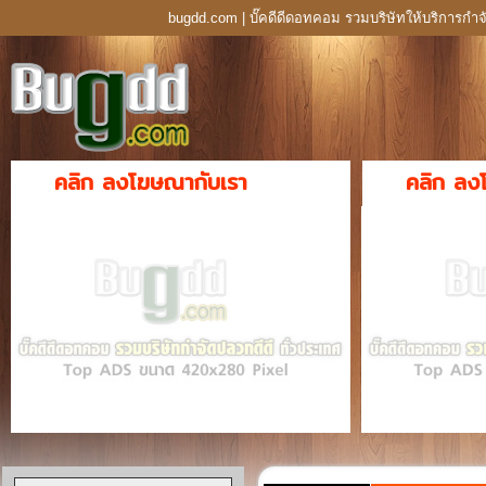
bugdd.com | บั๊คดีดีดอทคอม รวมบริษัทให้บริการกำจ
คลิก ลงโฆษณากับเรา
คลิก ลง