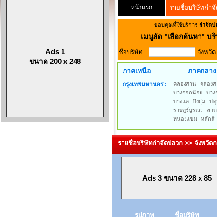
หน้าแรก
รายชื่อบริษัทกำจ
ขอบคุณที่ใช้บริการ
กำจัดป
เมนูลัด
"เลือกค้นหา" บริ
Ads 1
ชื่อบริษัท :
จังหวั
ขนาด 200 x 248
ภาคเหนือ
ภาคกลาง
กรุงเทพมหานคร :
คลองสาน
คลองส
บางกอกน้อย
บาง
บางแค
บึงกุ่ม
ปทุ
ราษฎร์บูรณะ
ลาด
หนองแขม
หลักสี่
รายชื่อบริษัทกำจัดปลวก >> จังหวั
Ads 3 ขนาด 228 x 85
รูปภาพ
ชื่อบริษัท